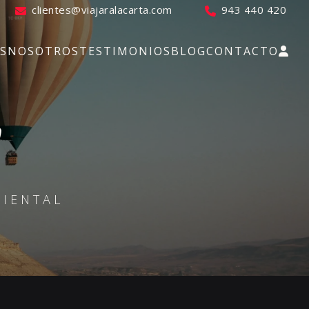
clientes@viajaralacarta.com
943 440 420
S
NOSOTROS
TESTIMONIOS
BLOG
CONTACTO
IENTAL