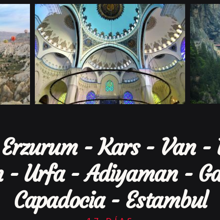
 Erzurum - Kars - Van - 
 - Urfa - Adiyaman - Ga
Capadocia - Estambul