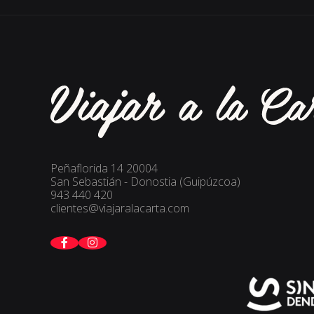
Peñaflorida 14 20004
San Sebastián - Donostia (Guipúzcoa)
943 440 420
clientes@viajaralacarta.com