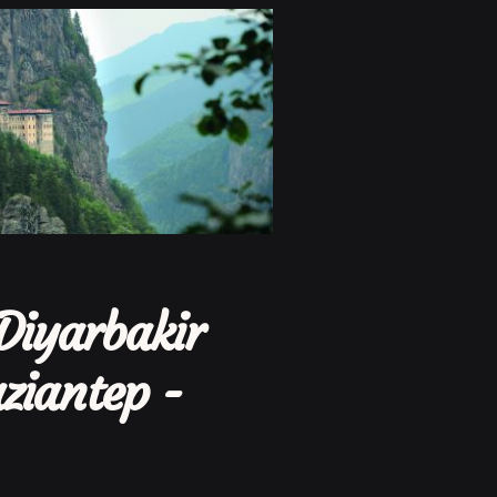
Diyarbakir
ziantep -