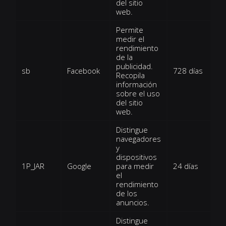
del sitio
web.
Permite
medir el
rendimiento
de la
publicidad.
sb
Facebook
728 días
Recopila
información
sobre el uso
del sitio
web.
Distingue
navegadores
y
dispositivos
1P_JAR
Google
para medir
24 días
el
rendimiento
de los
anuncios.
Distingue