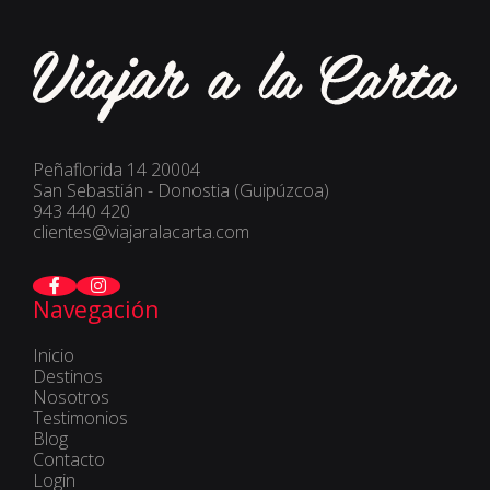
Peñaflorida 14 20004
San Sebastián - Donostia (Guipúzcoa)
943 440 420
clientes@viajaralacarta.com
Navegación
Inicio
Destinos
Nosotros
Testimonios
Blog
Contacto
Login