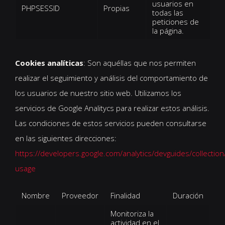
usuarios en
PHPSESSID
Propias
S
todas las
peticiones de
la página.
Cookies analíticas
: Son aquéllas que nos permiten
realizar el seguimiento y análisis del comportamiento de
los usuarios de nuestro sitio web. Utilizamos los
servicios de Google Analitycs para realizar estos análisis.
Las condiciones de estos servicios pueden consultarse
en las siguientes direcciones:
https://developers.google.com/analytics/devguides/collection/
usage
Nombre
Proveedor
Finalidad
Duración
Monitoriza la
actividad en el