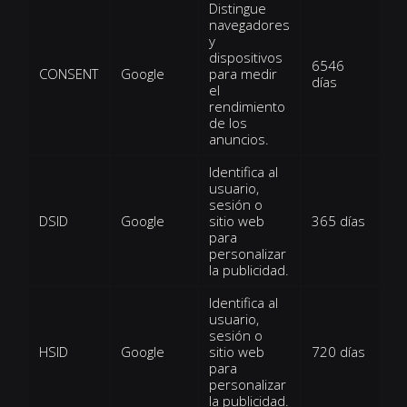
Distingue
navegadores
y
dispositivos
6546
CONSENT
Google
para medir
días
el
rendimiento
de los
anuncios.
Identifica al
usuario,
sesión o
DSID
Google
sitio web
365 días
para
personalizar
la publicidad.
Identifica al
usuario,
sesión o
HSID
Google
sitio web
720 días
para
personalizar
la publicidad.