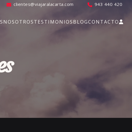
clientes@viajaralacarta.com
943 440 420
S
NOSOTROS
TESTIMONIOS
BLOG
CONTACTO
es