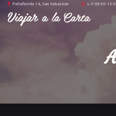
Peñaflorida 14, San Sebastián
L-V 09:30-13:3
A