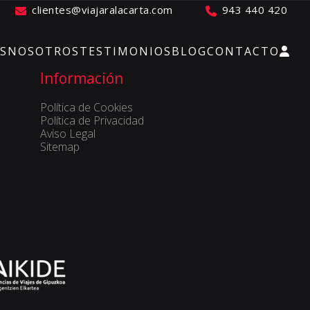
clientes@viajaralacarta.com
943 440 420
S
NOSOTROS
TESTIMONIOS
BLOG
CONTACTO
Información
Política de Cookies
Política de Privacidad
Aviso Legal
Sitemap