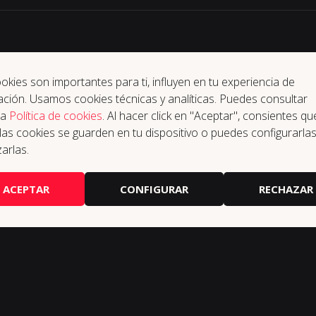
okies son importantes para ti, influyen en tu experiencia de
ción. Usamos cookies técnicas y analíticas. Puedes consultar
ra
Política de cookies
. Al hacer click en "Aceptar", consientes qu
las cookies se guarden en tu dispositivo o puedes configurarla
arlas.
ACEPTAR
CONFIGURAR
RECHAZAR