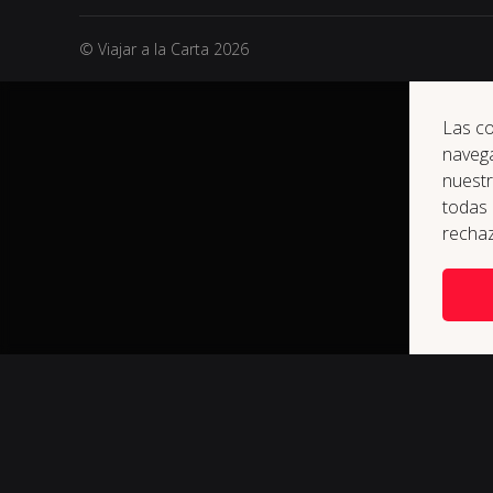
© Viajar a la Carta 2026
Las co
navega
nuest
todas 
rechaz