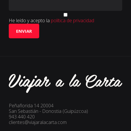
He leído y acepto la
política de privacidad
ENVIAR
Peñaflorida 14 20004
San Sebastián - Donostia (Guipúzcoa)
943 440 420
clientes@viajaralacarta.com