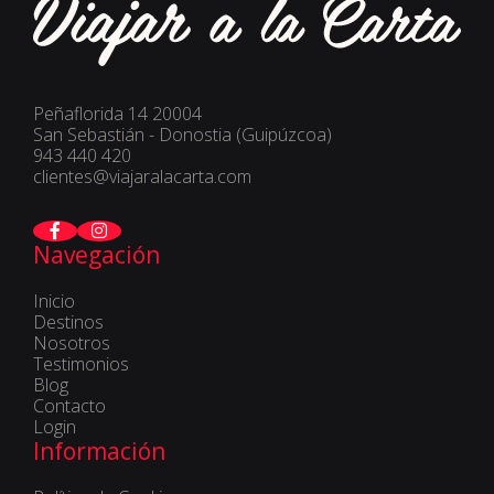
Peñaflorida 14 20004
San Sebastián - Donostia (Guipúzcoa)
943 440 420
clientes@viajaralacarta.com
Navegación
Inicio
Destinos
Nosotros
Testimonios
Blog
Contacto
Login
Información